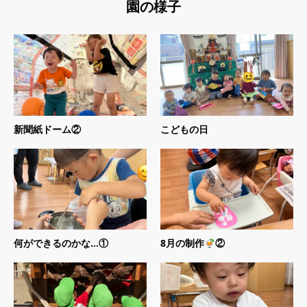
園の様子
新聞紙ドーム②
こどもの日
何ができるのかな…①
8月の制作
②