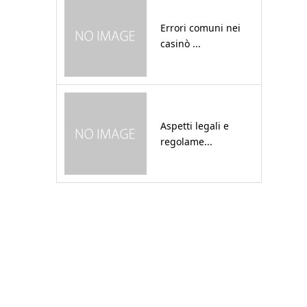
Errori comuni nei
casinò ...
Aspetti legali e
regolame...